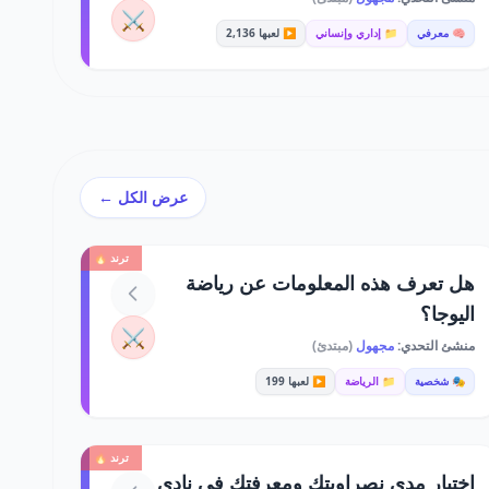
⚔️
🧠 معرفي
📁 إداري وإنساني
▶️ لعبها 2,136
عرض الكل ←
ترند 🔥
هل تعرف هذه المعلومات عن رياضة
اليوجا؟
⚔️
منشئ التحدي:
مجهول
(مبتدئ)
🎭 شخصية
📁 الرياضة
▶️ لعبها 199
ترند 🔥
اختبار مدى نصراويتك ومعرفتك في نادي