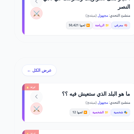
النصر
⚔️
منشئ التحدي:
مجهول
(مبتدئ)
🧠 معرفي
📁 الرياضة
▶️ لعبها 50,421
عرض الكل ←
ترند 🔥
ما هو البلد الذي ستعيش فيه ؟؟
منشئ التحدي:
مجهول
(مبتدئ)
⚔️
🎭 شخصية
📁 الشخصية
▶️ لعبها 12
ترند 🔥