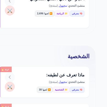
منشئ التحدي:
مجهول
(مبتدئ)
⚔️
🧠 معرفي
📁 الرياضة
▶️ لعبها 2,696
الشخصية
ترند 🔥
ماذا تعرف عن لطيفه:
منشئ التحدي:
مجهول
(مبتدئ)
⚔️
🧠 معرفي
📁 الشخصية
▶️ لعبها 38
ترند 🔥