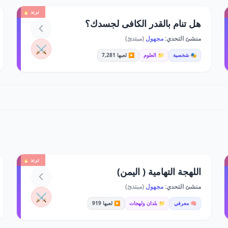
ترند 🔥
هل تنام بالقدر الكافى لجسدك؟
منشئ التحدي:
مجهول
(مبتدئ)
⚔️
🎭 شخصية
📁 العلوم
▶️ لعبها 7,281
ترند 🔥
اللهجة التهامية ( اليمن)
منشئ التحدي:
مجهول
(مبتدئ)
⚔️
🧠 معرفي
📁 بلدان ولهجات
▶️ لعبها 919