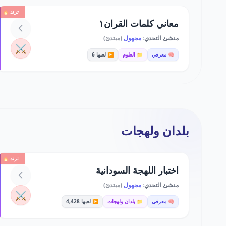
ترند 🔥
معاني كلمات القران١
منشئ التحدي:
مجهول
(مبتدئ)
⚔️
🧠 معرفي
📁 العلوم
▶️ لعبها 6
بلدان ولهجات
ترند 🔥
اختبار اللهجة السودانية
منشئ التحدي:
مجهول
(مبتدئ)
⚔️
🧠 معرفي
📁 بلدان ولهجات
▶️ لعبها 4,428