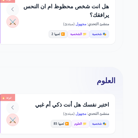
هل انت شخص محظوظ ام ان النحس
يرافقك؟
⚔️
منشئ التحدي:
مجهول
(مبتدئ)
🎭 شخصية
📁 الشخصية
▶️ لعبها 2
العلوم
ترند 🔥
اختبر نفسك هل أنت ذكي أم غبي
منشئ التحدي:
مجهول
(مبتدئ)
⚔️
🎭 شخصية
📁 العلوم
▶️ لعبها 85