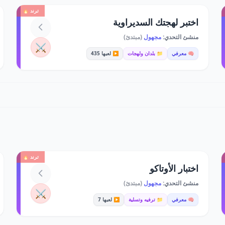
ترند 🔥
اختبر لهجتك السديراوية
منشئ التحدي:
مجهول
(مبتدئ)
⚔️
🧠 معرفي
📁 بلدان ولهجات
▶️ لعبها 435
ترند 🔥
اختبار الأوتاكو
منشئ التحدي:
مجهول
(مبتدئ)
⚔️
🧠 معرفي
📁 ترفيه وتسلية
▶️ لعبها 7