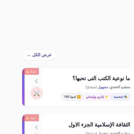
عرض الكل ←
ترند 🔥
ما نوعية الكتب التى تحبها؟
منشئ التحدي:
مجهول
(مبتدئ)
⚔️
🎭 شخصية
📁 إداري وإنساني
▶️ لعبها 160
ترند 🔥
الثقافة الإسلامية الجزء الاول
منشئ التحدي:
مجهول
(مبتدئ)