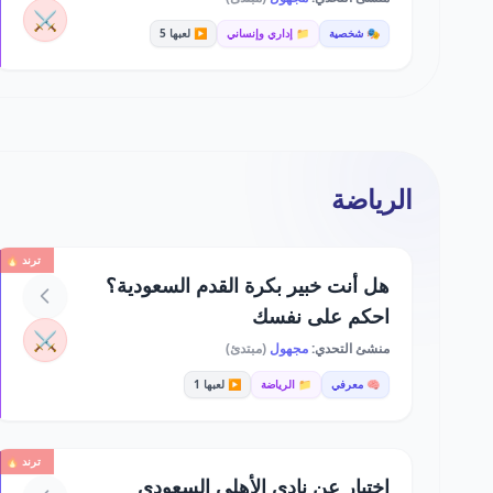
⚔️
🎭 شخصية
📁 إداري وإنساني
▶️ لعبها 5
الرياضة
ترند 🔥
هل أنت خبير بكرة القدم السعودية؟
احكم على نفسك
⚔️
منشئ التحدي:
مجهول
(مبتدئ)
🧠 معرفي
📁 الرياضة
▶️ لعبها 1
ترند 🔥
اختبار عن نادي الأهلي السعودي