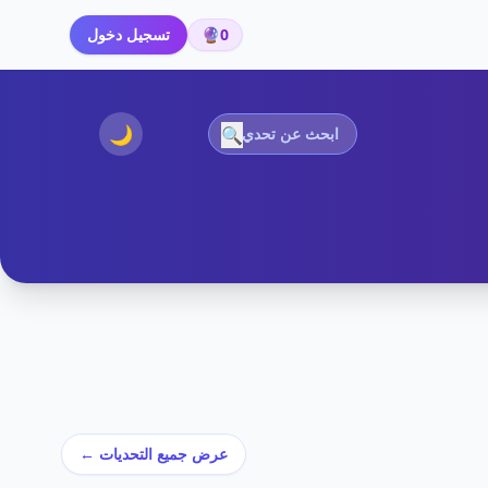
0
🔮
تسجيل دخول
🌙
🔍
عرض جميع التحديات ←