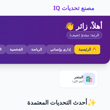
مصنع تحديات IQ
أهلاً، زائر 👋
الرتبة: مبتدئ (ضيف)
🔥 الرئيسية
إداري وإنساني
الرياضة
الشخصية
ا
المتجر
🛍️
أنفق الأورا
✨
أحدث التحديات المعتمدة