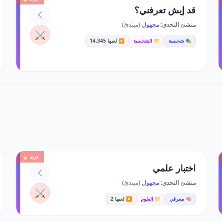
قد إيش تعرفني؟
منشئ التحدي:
مجهول
(مبتدئ)
⚔️
🎭 شخصية
📁 الشخصية
▶️ لعبها 14,345
ترند 🔥
اختبار علمي
منشئ التحدي:
مجهول
(مبتدئ)
⚔️
🧠 معرفي
📁 العلوم
▶️ لعبها 2