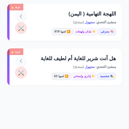
ترند 🔥
اللهجة التهامية ( اليمن)
منشئ التحدي:
مجهول
(مبتدئ)
⚔️
🧠 معرفي
📁 بلدان ولهجات
▶️ لعبها 919
ترند 🔥
هل أنت شرير للغاية أم لطيف للغاية
منشئ التحدي:
مجهول
(مبتدئ)
⚔️
🎭 شخصية
📁 إداري وإنساني
▶️ لعبها 63