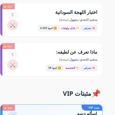
ترند 🔥
اختبار اللهجة السودانية
منشئ التحدي:
مجهول
(مبتدئ)
⚔️
🧠 معرفي
📁 بلدان ولهجات
▶️ لعبها 4,428
ترند 🔥
ماذا تعرف عن لطيفه:
منشئ التحدي:
مجهول
(مبتدئ)
⚔️
🧠 معرفي
📁 الشخصية
▶️ لعبها 38
📌
مثبتات VIP
مثبت VIP 📌
ترند 🔥
اسأله دينيه