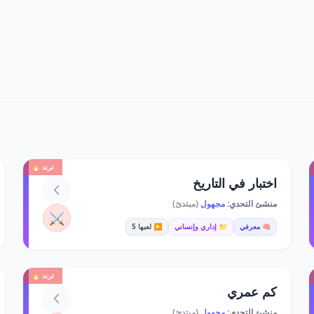
ترند 🔥
اختبار في التاريخ
منشئ التحدي:
مجهول
(مبتدئ)
⚔️
🧠 معرفي
📁 إداري وإنساني
▶️ لعبها 5
ترند 🔥
كم عمري
منشئ التحدي:
مجهول
(مبتدئ)