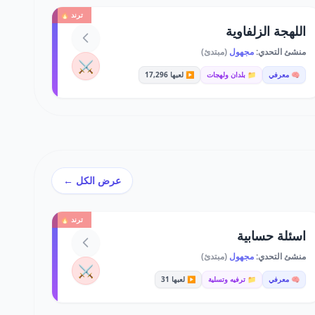
ترند 🔥
اللهجة الزلفاوية
منشئ التحدي:
مجهول
(مبتدئ)
⚔️
🧠 معرفي
📁 بلدان ولهجات
▶️ لعبها 17,296
عرض الكل ←
ترند 🔥
اسئلة حسابية
منشئ التحدي:
مجهول
(مبتدئ)
⚔️
🧠 معرفي
📁 ترفيه وتسلية
▶️ لعبها 31