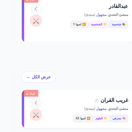
عبدالقادر
منشئ التحدي:
مجهول
(مبتدئ)
⚔️
🎭 شخصية
📁 الشخصية
▶️ لعبها 1
عرض الكل ←
ترند 🔥
غريب القران
⏱️
منشئ التحدي:
مجهول
(مبتدئ)
⚔️
🧠 معرفي
📁 العلوم
▶️ لعبها 43