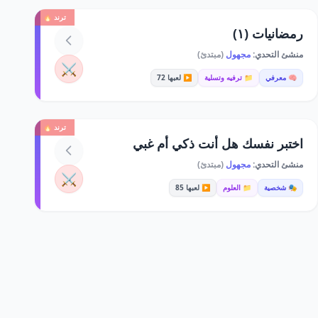
ترند 🔥
رمضانيات (١)
منشئ التحدي:
مجهول
(مبتدئ)
⚔️
🧠 معرفي
📁 ترفيه وتسلية
▶️ لعبها 72
ترند 🔥
اختبر نفسك هل أنت ذكي أم غبي
منشئ التحدي:
مجهول
(مبتدئ)
⚔️
🎭 شخصية
📁 العلوم
▶️ لعبها 85