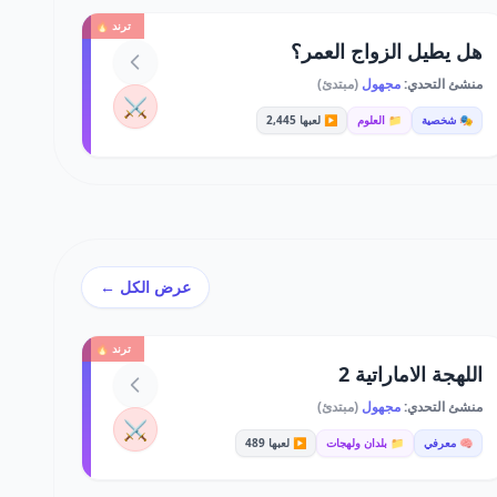
ترند 🔥
هل يطيل الزواج العمر؟
منشئ التحدي:
مجهول
(مبتدئ)
⚔️
🎭 شخصية
📁 العلوم
▶️ لعبها 2,445
عرض الكل ←
ترند 🔥
اللهجة الاماراتية 2
منشئ التحدي:
مجهول
(مبتدئ)
⚔️
🧠 معرفي
📁 بلدان ولهجات
▶️ لعبها 489