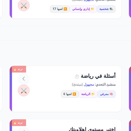
⚔️
🎭 شخصية
📁 إداري وإنساني
▶️ لعبها 17
ترند 🔥
أسئلة في رياضة
⏱️
منشئ التحدي:
مجهول
(مبتدئ)
⚔️
🧠 معرفي
📁 الرياضة
▶️ لعبها 6
ترند 🔥
اختبر مستوى اهلاويتك