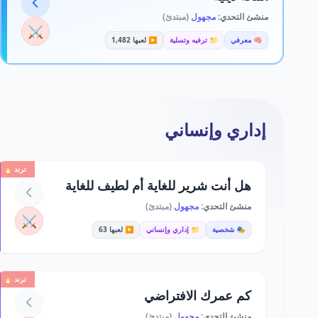
منشئ التحدي:
مجهول
(مبتدئ)
⚔️
🧠 معرفي
📁 ترفيه وتسلية
▶️ لعبها 1,482
إداري وإنساني
ترند 🔥
هل أنت شرير للغاية أم لطيف للغاية
منشئ التحدي:
مجهول
(مبتدئ)
⚔️
🎭 شخصية
📁 إداري وإنساني
▶️ لعبها 63
ترند 🔥
كم عمرك الافتراضي
منشئ التحدي:
مجهول
(مبتدئ)