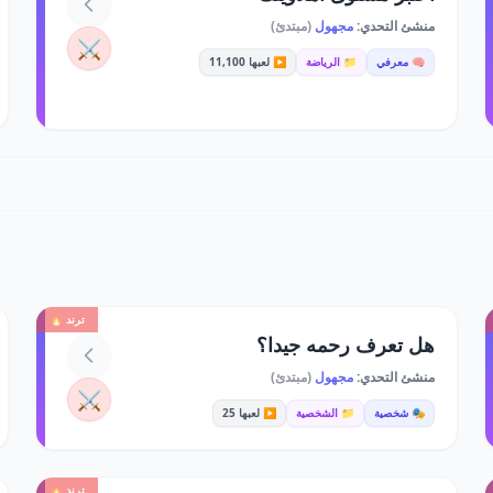
منشئ التحدي:
مجهول
(مبتدئ)
⚔️
🧠 معرفي
📁 الرياضة
▶️ لعبها 11,100
ترند 🔥
هل تعرف رحمه جيدا؟
منشئ التحدي:
مجهول
(مبتدئ)
⚔️
🎭 شخصية
📁 الشخصية
▶️ لعبها 25
ترند 🔥