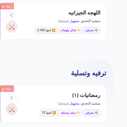
ترند 🔥
اللهجه الجيزانيه
منشئ التحدي:
مجهول
(مبتدئ)
⚔️
🧠 معرفي
📁 بلدان ولهجات
▶️ لعبها 2,160
ترفيه وتسلية
ترند 🔥
رمضانيات (١)
منشئ التحدي:
مجهول
(مبتدئ)
⚔️
🧠 معرفي
📁 ترفيه وتسلية
▶️ لعبها 72