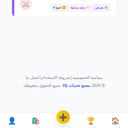
⚔️
🧠 معرفي
📁 ترفيه وتسلية
▶️ لعبها 4
سياسة الخصوصية
|
شروط الاستخدام
|
اتصل بنا
© 2026
مصنع تحديات IQ
. جميع الحقوق محفوظة.
➕
👤
🛍️
🏆
🏠