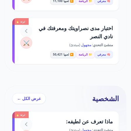
🧠 معرفي
📁 الرياضة
▶️ لعبها 11,100
ترند 🔥
اختبار مدى نصراويتك ومعرفتك في
نادي النصر
⚔️
منشئ التحدي:
مجهول
(مبتدئ)
🧠 معرفي
📁 الرياضة
▶️ لعبها 50,421
الشخصية
عرض الكل ←
ترند 🔥
ماذا تعرف عن لطيفه:
منشئ التحدي:
مجهول
(مبتدئ)