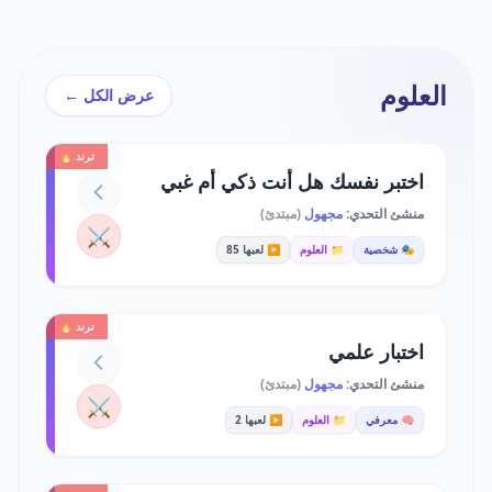
العلوم
عرض الكل ←
ترند 🔥
اختبر نفسك هل أنت ذكي أم غبي
منشئ التحدي:
مجهول
(مبتدئ)
⚔️
🎭 شخصية
📁 العلوم
▶️ لعبها 85
ترند 🔥
اختبار علمي
منشئ التحدي:
مجهول
(مبتدئ)
⚔️
🧠 معرفي
📁 العلوم
▶️ لعبها 2