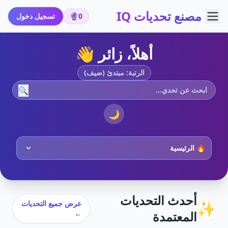
مصنع تحديات IQ
0
🔮
تسجيل دخول
أهلاً، زائر 👋
الرتبة: مبتدئ (ضيف)
🔍
🌙
أحدث التحديات
✨
عرض جميع التحديات
المعتمدة
←