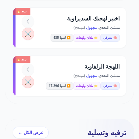
ترند 🔥
اختبر لهجتك السديراوية
منشئ التحدي:
مجهول
(مبتدئ)
⚔️
🧠 معرفي
📁 بلدان ولهجات
▶️ لعبها 435
ترند 🔥
اللهجة الزلفاوية
منشئ التحدي:
مجهول
(مبتدئ)
⚔️
🧠 معرفي
📁 بلدان ولهجات
▶️ لعبها 17,296
ترفيه وتسلية
عرض الكل ←