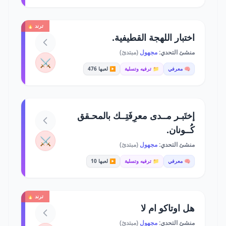
ترند 🔥
اختبار اللهجة القطيفية.
منشئ التحدي:
مجهول
(مبتدئ)
⚔️
🧠 معرفي
📁 ترفيه وتسلية
▶️ لعبها 476
إختَبـر مــدى معرِفَتِــك بالمحـقق
كُــونان.
⚔️
منشئ التحدي:
مجهول
(مبتدئ)
🧠 معرفي
📁 ترفيه وتسلية
▶️ لعبها 10
ترند 🔥
هل اوتاكو ام لا
منشئ التحدي:
مجهول
(مبتدئ)