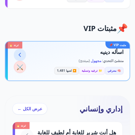
📌
مثبتات VIP
مثبت VIP 📌
ترند 🔥
اسأله دينيه
منشئ التحدي:
مجهول
(مبتدئ)
⚔️
🧠 معرفي
📁 ترفيه وتسلية
▶️ لعبها 1,481
إداري وإنساني
عرض الكل ←
ترند 🔥
هل أنت شرير للغاية أم لطيف للغاية