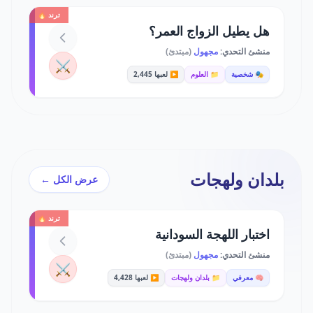
ترند 🔥
هل يطيل الزواج العمر؟
منشئ التحدي:
مجهول
(مبتدئ)
⚔️
🎭 شخصية
📁 العلوم
▶️ لعبها 2,445
بلدان ولهجات
عرض الكل ←
ترند 🔥
اختبار اللهجة السودانية
منشئ التحدي:
مجهول
(مبتدئ)
⚔️
🧠 معرفي
📁 بلدان ولهجات
▶️ لعبها 4,428