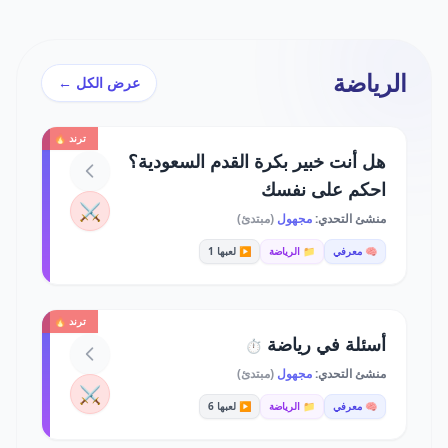
الرياضة
عرض الكل ←
ترند 🔥
هل أنت خبير بكرة القدم السعودية؟
احكم على نفسك
⚔️
منشئ التحدي:
مجهول
(مبتدئ)
🧠 معرفي
📁 الرياضة
▶️ لعبها 1
ترند 🔥
أسئلة في رياضة
⏱️
منشئ التحدي:
مجهول
(مبتدئ)
⚔️
🧠 معرفي
📁 الرياضة
▶️ لعبها 6