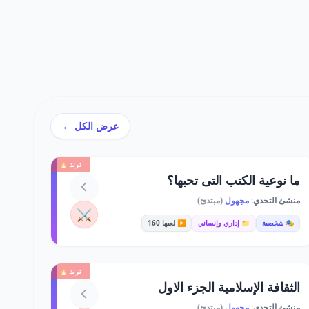
عرض الكل ←
ترند 🔥
ما نوعية الكتب التى تحبها؟
منشئ التحدي:
مجهول
(مبتدئ)
⚔️
🎭 شخصية
📁 إداري وإنساني
▶️ لعبها 160
ترند 🔥
الثقافة الإسلامية الجزء الاول
منشئ التحدي:
مجهول
(مبتدئ)