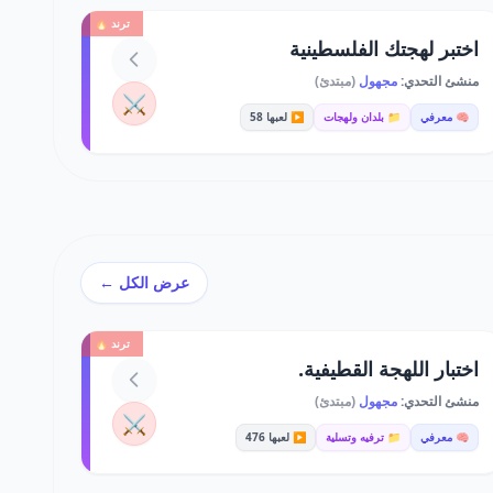
ترند 🔥
اختبر لهجتك الفلسطينية
منشئ التحدي:
مجهول
(مبتدئ)
⚔️
🧠 معرفي
📁 بلدان ولهجات
▶️ لعبها 58
عرض الكل ←
ترند 🔥
اختبار اللهجة القطيفية.
منشئ التحدي:
مجهول
(مبتدئ)
⚔️
🧠 معرفي
📁 ترفيه وتسلية
▶️ لعبها 476