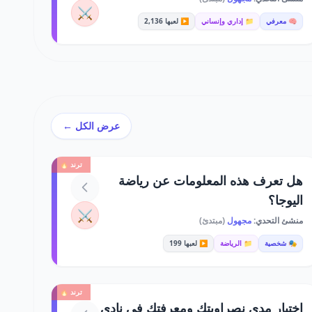
⚔️
🧠 معرفي
📁 إداري وإنساني
▶️ لعبها 2,136
عرض الكل ←
ترند 🔥
هل تعرف هذه المعلومات عن رياضة
اليوجا؟
⚔️
منشئ التحدي:
مجهول
(مبتدئ)
🎭 شخصية
📁 الرياضة
▶️ لعبها 199
ترند 🔥
اختبار مدى نصراويتك ومعرفتك في نادي