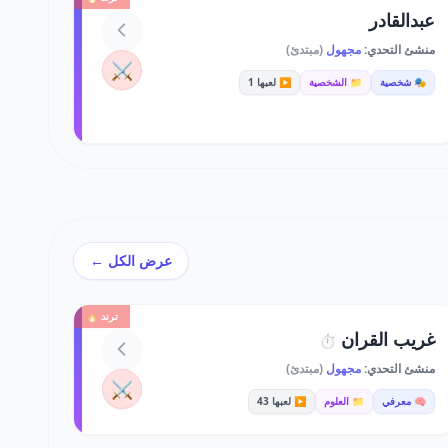
عبدالقادر
منشئ التحدي:
مجهول
(مبتدئ)
⚔️
🎭 شخصية
📁 الشخصية
▶️ لعبها 1
عرض الكل ←
ترند 🔥
غريب القران
⏱️
منشئ التحدي:
مجهول
(مبتدئ)
⚔️
🧠 معرفي
📁 العلوم
▶️ لعبها 43