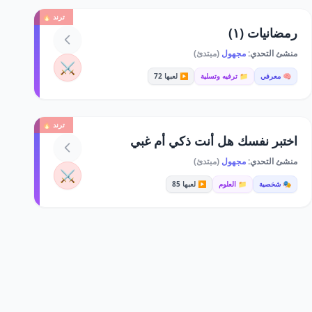
ترند 🔥
رمضانيات (١)
منشئ التحدي:
مجهول
(مبتدئ)
⚔️
🧠 معرفي
📁 ترفيه وتسلية
▶️ لعبها 72
ترند 🔥
اختبر نفسك هل أنت ذكي أم غبي
منشئ التحدي:
مجهول
(مبتدئ)
⚔️
🎭 شخصية
📁 العلوم
▶️ لعبها 85