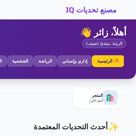
مصنع تحديات IQ
أهلاً، زائر 👋
الرتبة: مبتدئ (ضيف)
🔥 الرئيسية
إداري وإنساني
الرياضة
الشخصية
ا
المتجر
🛍️
أنفق الأورا
✨
أحدث التحديات المعتمدة