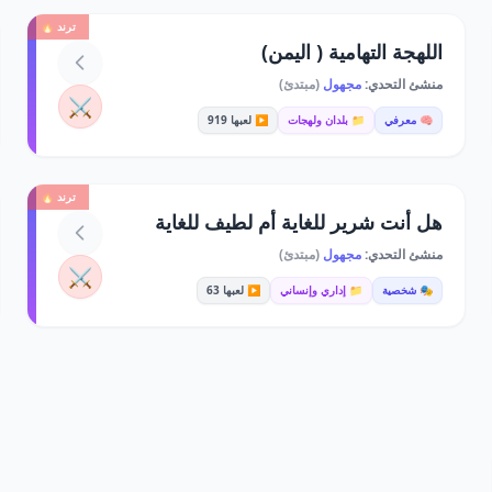
ترند 🔥
اللهجة التهامية ( اليمن)
منشئ التحدي:
مجهول
(مبتدئ)
⚔️
🧠 معرفي
📁 بلدان ولهجات
▶️ لعبها 919
ترند 🔥
هل أنت شرير للغاية أم لطيف للغاية
منشئ التحدي:
مجهول
(مبتدئ)
⚔️
🎭 شخصية
📁 إداري وإنساني
▶️ لعبها 63