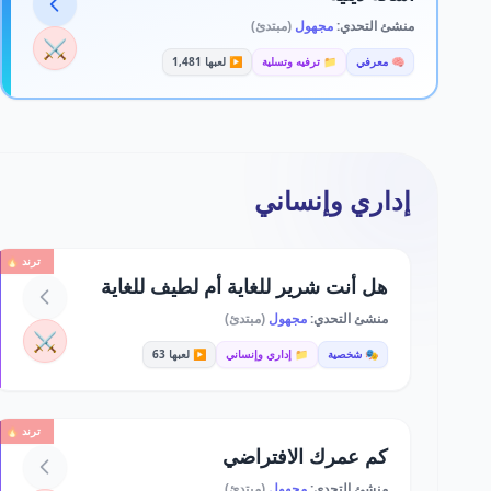
منشئ التحدي:
مجهول
(مبتدئ)
⚔️
🧠 معرفي
📁 ترفيه وتسلية
▶️ لعبها 1,481
إداري وإنساني
ترند 🔥
هل أنت شرير للغاية أم لطيف للغاية
منشئ التحدي:
مجهول
(مبتدئ)
⚔️
🎭 شخصية
📁 إداري وإنساني
▶️ لعبها 63
ترند 🔥
كم عمرك الافتراضي
منشئ التحدي:
مجهول
(مبتدئ)