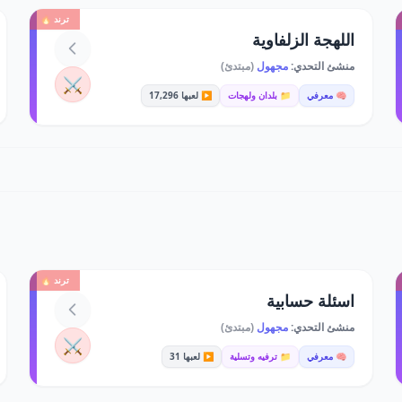
ترند 🔥
اللهجة الزلفاوية
منشئ التحدي:
مجهول
(مبتدئ)
⚔️
🧠 معرفي
📁 بلدان ولهجات
▶️ لعبها 17,296
ترند 🔥
اسئلة حسابية
منشئ التحدي:
مجهول
(مبتدئ)
⚔️
🧠 معرفي
📁 ترفيه وتسلية
▶️ لعبها 31