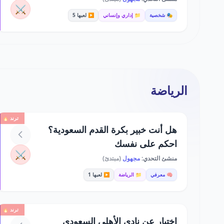
⚔️
🎭 شخصية
📁 إداري وإنساني
▶️ لعبها 5
الرياضة
ترند 🔥
هل أنت خبير بكرة القدم السعودية؟
احكم على نفسك
⚔️
منشئ التحدي:
مجهول
(مبتدئ)
🧠 معرفي
📁 الرياضة
▶️ لعبها 1
ترند 🔥
اختبار عن نادي الأهلي السعودي