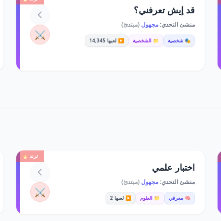
قد إيش تعرفني؟
منشئ التحدي:
مجهول
(مبتدئ)
⚔️
🎭 شخصية
📁 الشخصية
▶️ لعبها 14,345
ترند 🔥
اختبار علمي
منشئ التحدي:
مجهول
(مبتدئ)
⚔️
🧠 معرفي
📁 العلوم
▶️ لعبها 2