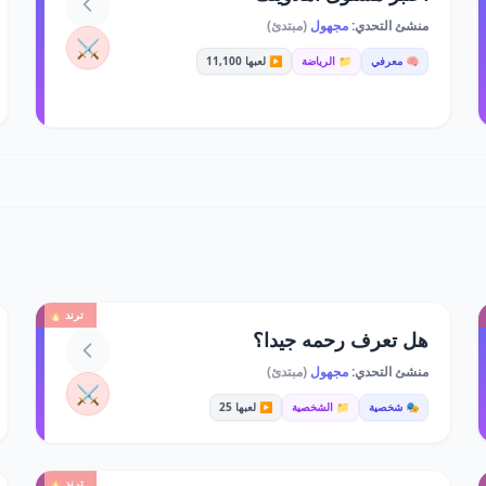
منشئ التحدي:
مجهول
(مبتدئ)
⚔️
🧠 معرفي
📁 الرياضة
▶️ لعبها 11,100
ترند 🔥
هل تعرف رحمه جيدا؟
منشئ التحدي:
مجهول
(مبتدئ)
⚔️
🎭 شخصية
📁 الشخصية
▶️ لعبها 25
ترند 🔥