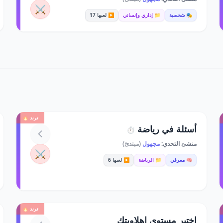
⚔️
🎭 شخصية
📁 إداري وإنساني
▶️ لعبها 17
ترند 🔥
أسئلة في رياضة
⏱️
منشئ التحدي:
مجهول
(مبتدئ)
⚔️
🧠 معرفي
📁 الرياضة
▶️ لعبها 6
ترند 🔥
اختبر مستوى اهلاويتك