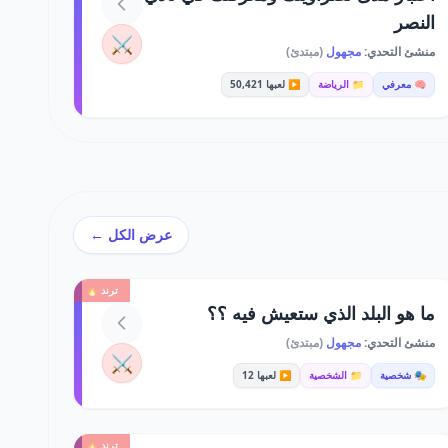
النصر
⚔️
منشئ التحدي:
مجهول
(مبتدئ)
🧠 معرفي
📁 الرياضة
▶️ لعبها 50,421
عرض الكل ←
ترند 🔥
ما هو البلد الذي ستعيش فيه ؟؟
منشئ التحدي:
مجهول
(مبتدئ)
⚔️
🎭 شخصية
📁 الشخصية
▶️ لعبها 12
ترند 🔥