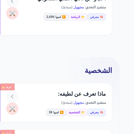
منشئ التحدي:
مجهول
(مبتدئ)
⚔️
🧠 معرفي
📁 الرياضة
▶️ لعبها 2,696
الشخصية
ترند 🔥
ماذا تعرف عن لطيفه:
منشئ التحدي:
مجهول
(مبتدئ)
⚔️
🧠 معرفي
📁 الشخصية
▶️ لعبها 38
ترند 🔥