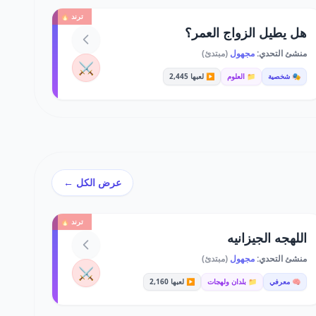
ترند 🔥
هل يطيل الزواج العمر؟
منشئ التحدي:
مجهول
(مبتدئ)
⚔️
🎭 شخصية
📁 العلوم
▶️ لعبها 2,445
عرض الكل ←
ترند 🔥
اللهجه الجيزانيه
منشئ التحدي:
مجهول
(مبتدئ)
⚔️
🧠 معرفي
📁 بلدان ولهجات
▶️ لعبها 2,160