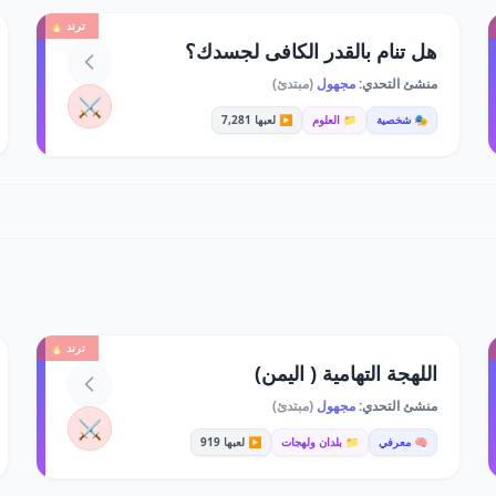
ترند 🔥
هل تنام بالقدر الكافى لجسدك؟
منشئ التحدي:
مجهول
(مبتدئ)
⚔️
🎭 شخصية
📁 العلوم
▶️ لعبها 7,281
ترند 🔥
اللهجة التهامية ( اليمن)
منشئ التحدي:
مجهول
(مبتدئ)
⚔️
🧠 معرفي
📁 بلدان ولهجات
▶️ لعبها 919