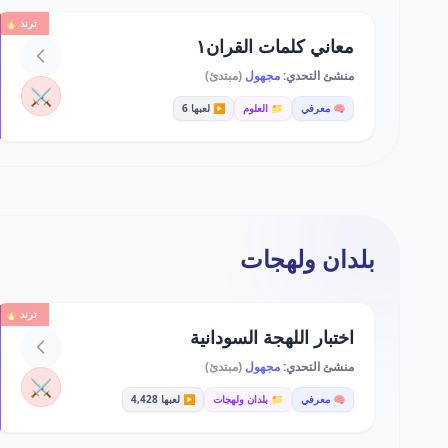
ترند 🔥
معاني كلمات القران١
منشئ التحدي:
مجهول
(مبتدئ)
⚔️
🧠 معرفي
📁 العلوم
▶️ لعبها 6
بلدان ولهجات
ترند 🔥
اختبار اللهجة السودانية
منشئ التحدي:
مجهول
(مبتدئ)
⚔️
🧠 معرفي
📁 بلدان ولهجات
▶️ لعبها 4,428