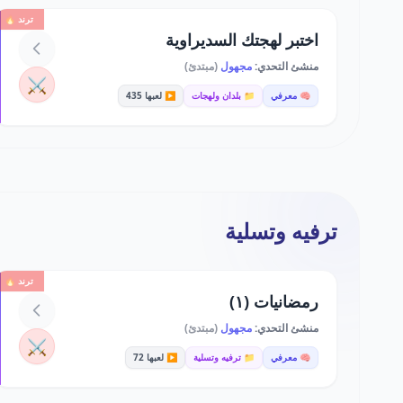
ترند 🔥
اختبر لهجتك السديراوية
منشئ التحدي:
مجهول
(مبتدئ)
⚔️
🧠 معرفي
📁 بلدان ولهجات
▶️ لعبها 435
ترفيه وتسلية
ترند 🔥
رمضانيات (١)
منشئ التحدي:
مجهول
(مبتدئ)
⚔️
🧠 معرفي
📁 ترفيه وتسلية
▶️ لعبها 72