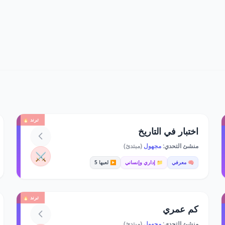
ترند 🔥
اختبار في التاريخ
منشئ التحدي:
مجهول
(مبتدئ)
⚔️
🧠 معرفي
📁 إداري وإنساني
▶️ لعبها 5
ترند 🔥
كم عمري
منشئ التحدي:
مجهول
(مبتدئ)