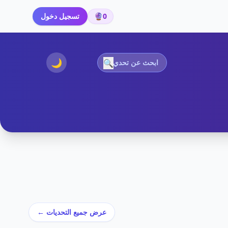
0
🔮
تسجيل دخول
🌙
🔍
عرض جميع التحديات ←