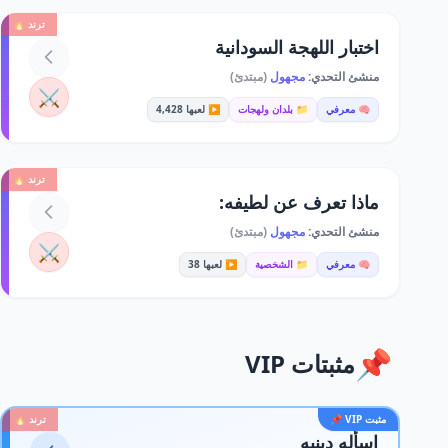
ترند 🔥
اختبار اللهجة السودانية
منشئ التحدي:
مجهول
(مبتدئ)
⚔️
🧠 معرفي
📁 بلدان ولهجات
▶️ لعبها 4,428
ترند 🔥
ماذا تعرف عن لطيفه:
منشئ التحدي:
مجهول
(مبتدئ)
⚔️
🧠 معرفي
📁 الشخصية
▶️ لعبها 38
📌
مثبتات VIP
مثبت VIP 📌
ترند 🔥
اسأله دينيه