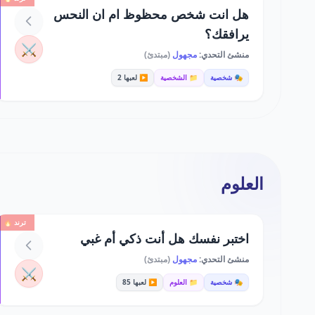
هل انت شخص محظوظ ام ان النحس
يرافقك؟
⚔️
منشئ التحدي:
مجهول
(مبتدئ)
🎭 شخصية
📁 الشخصية
▶️ لعبها 2
العلوم
ترند 🔥
اختبر نفسك هل أنت ذكي أم غبي
منشئ التحدي:
مجهول
(مبتدئ)
⚔️
🎭 شخصية
📁 العلوم
▶️ لعبها 85