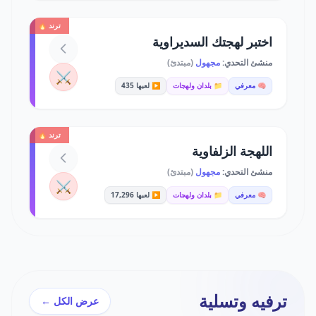
ترند 🔥
اختبر لهجتك السديراوية
منشئ التحدي:
مجهول
(مبتدئ)
⚔️
🧠 معرفي
📁 بلدان ولهجات
▶️ لعبها 435
ترند 🔥
اللهجة الزلفاوية
منشئ التحدي:
مجهول
(مبتدئ)
⚔️
🧠 معرفي
📁 بلدان ولهجات
▶️ لعبها 17,296
ترفيه وتسلية
عرض الكل ←