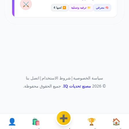
⚔️
🧠 معرفي
📁 ترفيه وتسلية
▶️ لعبها 4
سياسة الخصوصية
|
شروط الاستخدام
|
اتصل بنا
© 2026
مصنع تحديات IQ
. جميع الحقوق محفوظة.
➕
👤
🛍️
🏆
🏠