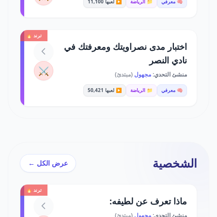
🧠 معرفي
📁 الرياضة
▶️ لعبها 11,100
ترند 🔥
اختبار مدى نصراويتك ومعرفتك في
نادي النصر
⚔️
منشئ التحدي:
مجهول
(مبتدئ)
🧠 معرفي
📁 الرياضة
▶️ لعبها 50,421
الشخصية
عرض الكل ←
ترند 🔥
ماذا تعرف عن لطيفه:
منشئ التحدي:
مجهول
(مبتدئ)