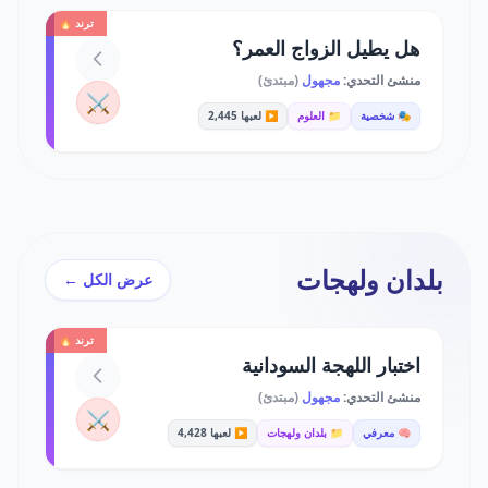
ترند 🔥
هل يطيل الزواج العمر؟
منشئ التحدي:
مجهول
(مبتدئ)
⚔️
🎭 شخصية
📁 العلوم
▶️ لعبها 2,445
بلدان ولهجات
عرض الكل ←
ترند 🔥
اختبار اللهجة السودانية
منشئ التحدي:
مجهول
(مبتدئ)
⚔️
🧠 معرفي
📁 بلدان ولهجات
▶️ لعبها 4,428