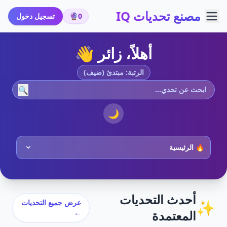
مصنع تحديات IQ
0
🔮
تسجيل دخول
أهلاً، زائر 👋
الرتبة: مبتدئ (ضيف)
🔍
🌙
أحدث التحديات
✨
عرض جميع التحديات
المعتمدة
←