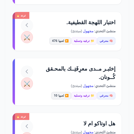
ترند 🔥
اختبار اللهجة القطيفية.
منشئ التحدي:
مجهول
(مبتدئ)
⚔️
🧠 معرفي
📁 ترفيه وتسلية
▶️ لعبها 476
إختَبـر مــدى معرِفَتِــك بالمحـقق
كُــونان.
⚔️
منشئ التحدي:
مجهول
(مبتدئ)
🧠 معرفي
📁 ترفيه وتسلية
▶️ لعبها 10
ترند 🔥
هل اوتاكو ام لا
منشئ التحدي:
مجهول
(مبتدئ)