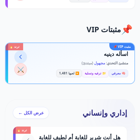
📌
مثبتات VIP
مثبت VIP 📌
ترند 🔥
اسأله دينيه
منشئ التحدي:
مجهول
(مبتدئ)
⚔️
🧠 معرفي
📁 ترفيه وتسلية
▶️ لعبها 1,481
إداري وإنساني
عرض الكل ←
ترند 🔥
هل أنت شرير للغاية أم لطيف للغاية