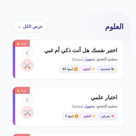
العلوم
عرض الكل ←
ترند 🔥
اختبر نفسك هل أنت ذكي أم غبي
منشئ التحدي:
مجهول
(مبتدئ)
⚔️
🎭 شخصية
📁 العلوم
▶️ لعبها 85
ترند 🔥
اختبار علمي
منشئ التحدي:
مجهول
(مبتدئ)
⚔️
🧠 معرفي
📁 العلوم
▶️ لعبها 2