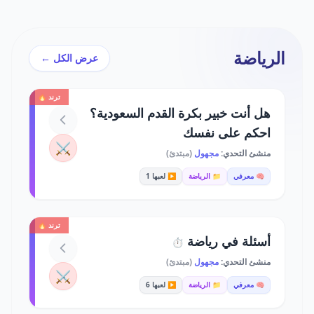
الرياضة
عرض الكل ←
ترند 🔥
هل أنت خبير بكرة القدم السعودية؟
احكم على نفسك
⚔️
منشئ التحدي:
مجهول
(مبتدئ)
🧠 معرفي
📁 الرياضة
▶️ لعبها 1
ترند 🔥
أسئلة في رياضة
⏱️
منشئ التحدي:
مجهول
(مبتدئ)
⚔️
🧠 معرفي
📁 الرياضة
▶️ لعبها 6